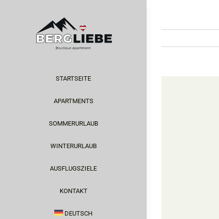
Zum
Inhalt
springen
STARTSEITE
Zeige
grösseres
APARTMENTS
Bild
SOMMERURLAUB
WINTERURLAUB
AUSFLUGSZIELE
KONTAKT
DEUTSCH