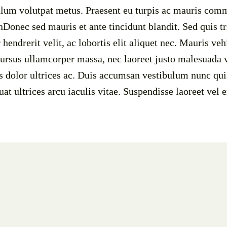
ulum volutpat metus. Praesent eu turpis ac mauris co
nDonec sed mauris et ante tincidunt blandit. Sed quis tr
hendrerit velit, ac lobortis elit aliquet nec. Mauris veh
ursus ullamcorper massa, nec laoreet justo malesuada vi
 dolor ultrices ac. Duis accumsan vestibulum nunc quis
at ultrices arcu iaculis vitae. Suspendisse laoreet vel 