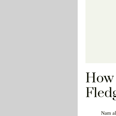
How 
Fled
Nam ali