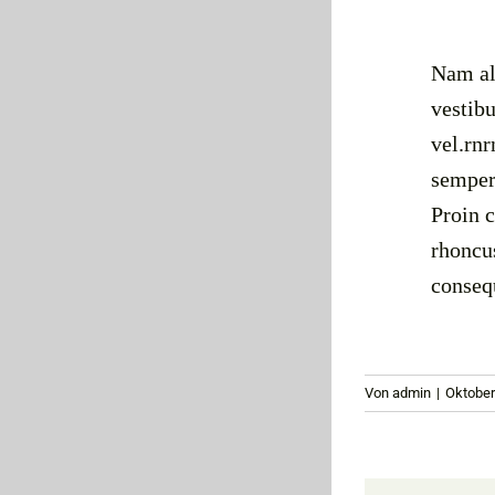
Nam ali
vestib
vel.rnr
semper 
Proin c
rhoncus
consequ
Von
admin
|
Oktober