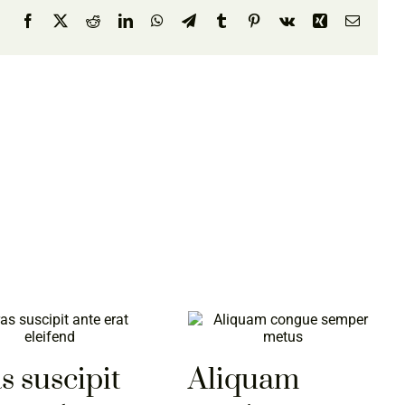
Facebook
X
Reddit
LinkedIn
WhatsApp
Telegram
Tumblr
Pinterest
Vk
Xing
E-
Mail
s suscipit
Aliquam