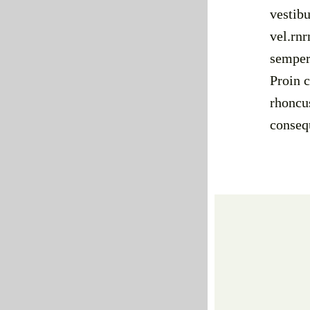
vestib
vel.rnr
semper 
Proin c
rhoncus
consequ