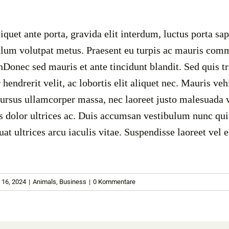
quet ante porta, gravida elit interdum, luctus porta sapie
ulum volutpat metus. Praesent eu turpis ac mauris co
nDonec sed mauris et ante tincidunt blandit. Sed quis tr
hendrerit velit, ac lobortis elit aliquet nec. Mauris veh
ursus ullamcorper massa, nec laoreet justo malesuada vi
 dolor ultrices ac. Duis accumsan vestibulum nunc quis
at ultrices arcu iaculis vitae. Suspendisse laoreet vel 
 16, 2024
|
Animals
,
Business
|
0 Kommentare